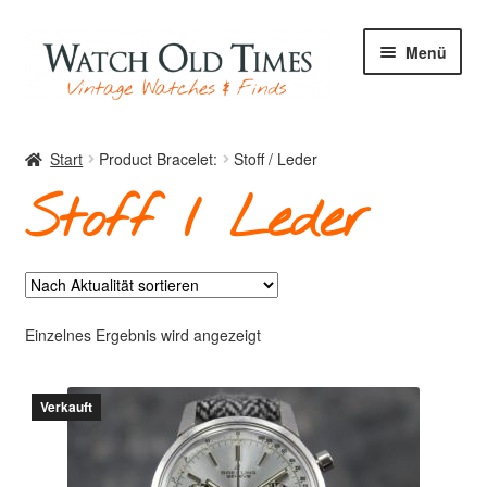
Zur
Zum
Menü
Navigation
Inhalt
springen
springen
Start
Start
Product Bracelet:
Stoff / Leder
Stoff / Leder
Uhren
Ihre Uhr
Einzelnes Ergebnis wird angezeigt
Verkauft
Archiv