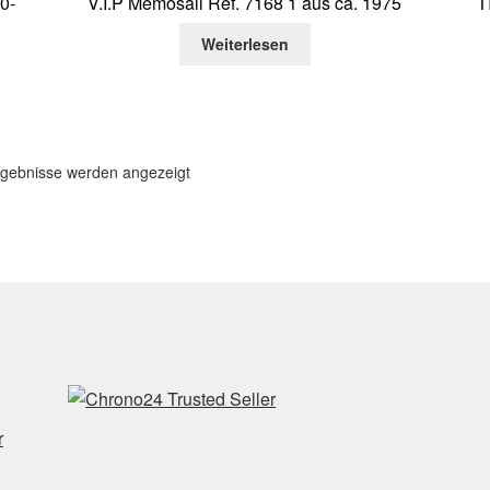
0-
V.I.P Memosail Ref. 7168 1 aus ca. 1975
T
Weiterlesen
Nach
rgebnisse werden angezeigt
Aktualität
sortiert
r