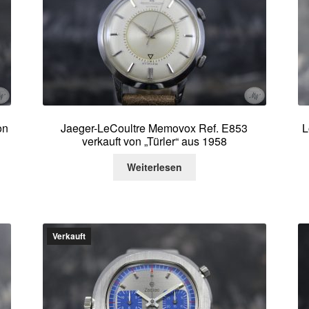
on
Jaeger-LeCoultre Memovox Ref. E853
L
verkauft von „Türler“ aus 1958
Weiterlesen
Verkauft