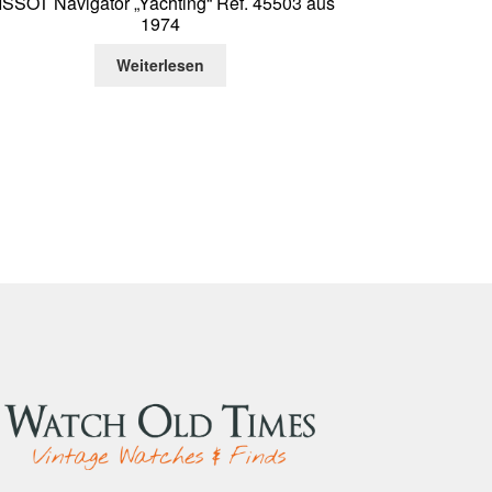
ISSOT Navigator „Yachting“ Ref. 45503 aus
1974
Weiterlesen