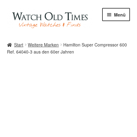
Zur
Zum
Menü
Navigation
Inhalt
springen
springen
Start
Start
Weitere Marken
Hamilton Super Compressor 600
Ref. 64040-3 aus den 60er Jahren
Uhren
Ihre Uhr
Archiv