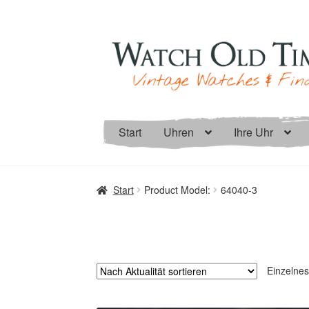
Zur
Zum
Navigation
Inhalt
springen
springen
Start
Uhren
Ihre Uhr
Start
Product Model:
64040-3
Einzelnes