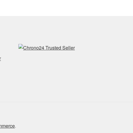
r
ommerce
.