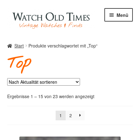
Zur
Zum
Menü
Navigation
Inhalt
springen
springen
Start
Start
Produkte verschlagwortet mit „Top“
Top
Uhren
Ihre Uhr
Nach
Ergebnisse 1 – 15 von 23 werden angezeigt
Aktualität
sortiert
1
2
Archiv