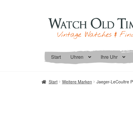
Zur
Zum
Navigation
Inhalt
springen
springen
Start
Uhren
Ihre Uhr
Start
Weitere Marken
Jaeger-LeCoultre P