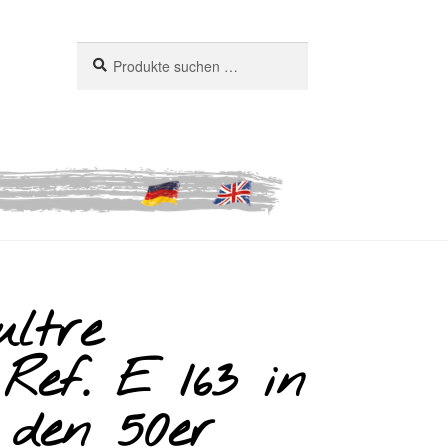
Suchen
Suchen
nach:
ultre
Ref. E 163 in
den 50er