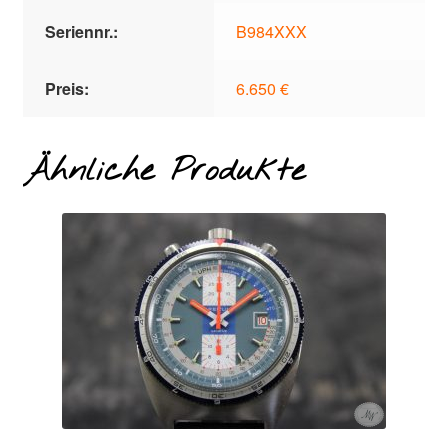
Seriennr.:
B984XXX
Preis:
6.650 €
Ähnliche Produkte