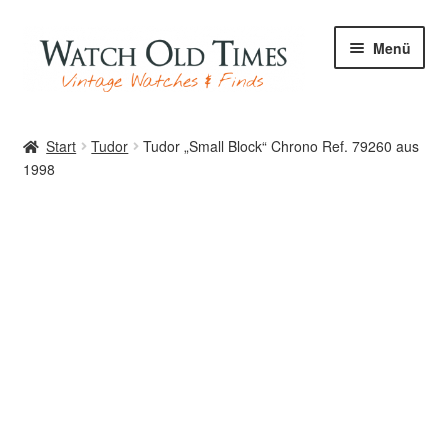
Zur
Zum
Menü
Navigation
Inhalt
springen
springen
Start
Start
Tudor
Tudor „Small Block“ Chrono Ref. 79260 aus
1998
Uhren
Ihre Uhr
Archiv