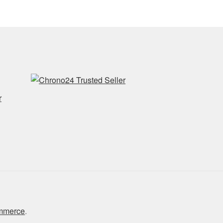
r
ommerce
.