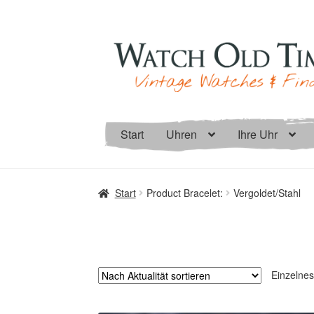
Zur
Zum
Navigation
Inhalt
springen
springen
Start
Uhren
Ihre Uhr
Start
Product Bracelet:
Vergoldet/Stahl
Einzelnes