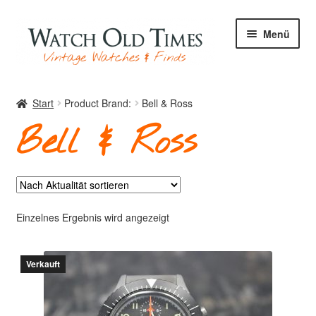
Zur
Zum
Menü
Navigation
Inhalt
springen
springen
Start
Start
Product Brand:
Bell & Ross
Bell & Ross
Uhren
Ihre Uhr
Einzelnes Ergebnis wird angezeigt
Verkauft
Archiv