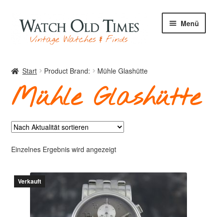
Zur
Zum
Menü
Navigation
Inhalt
springen
springen
Start
Start
Product Brand:
Mühle Glashütte
Mühle Glashütte
Uhren
Ihre Uhr
Einzelnes Ergebnis wird angezeigt
Verkauft
Archiv