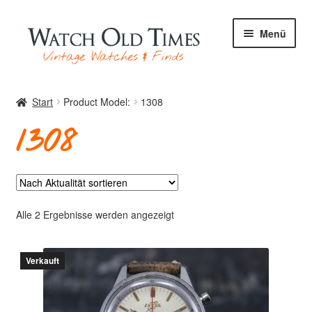
Zur
Zum
Menü
Navigation
Inhalt
springen
springen
Start
Start
Product Model:
1308
1308
Uhren
Ihre Uhr
Nach
Alle 2 Ergebnisse werden angezeigt
Aktualität
sortiert
Verkauft
Archiv