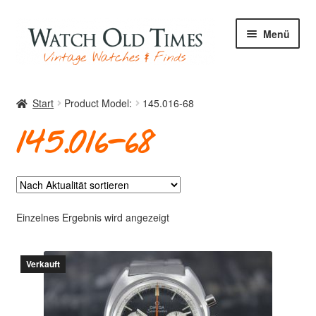
Zur
Zum
Menü
Navigation
Inhalt
springen
springen
Start
Start
Product Model:
145.016-68
145.016-68
Uhren
Ihre Uhr
Einzelnes Ergebnis wird angezeigt
Verkauft
Archiv