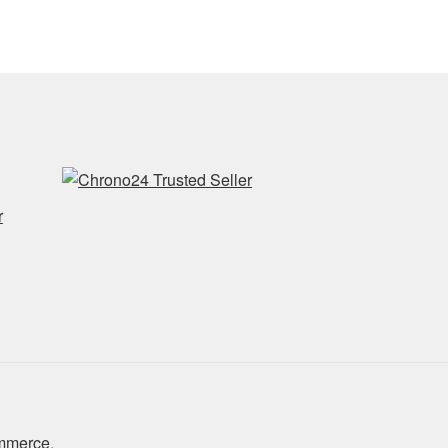
r
ommerce
.