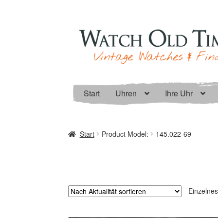
Zur
Zum
Navigation
Inhalt
springen
springen
Start
Uhren
Ihre Uhr
Start
Product Model:
145.022-69
Einzelnes