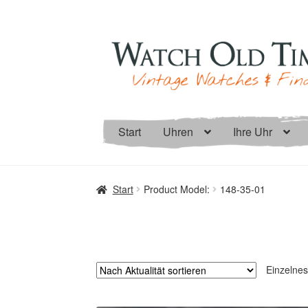
Zur
Zum
Navigation
Inhalt
springen
springen
Start
Uhren
Ihre Uhr
Start
Product Model:
148-35-01
Einzelnes