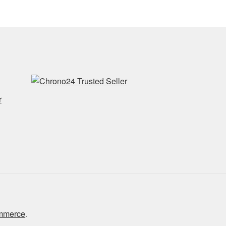
r
ommerce
.