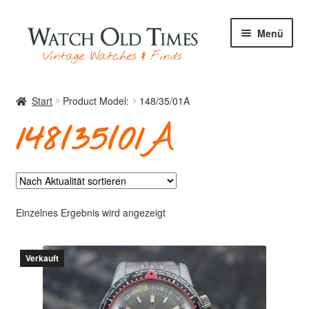
Zur
Zum
Menü
Navigation
Inhalt
springen
springen
Start
Start
Product Model:
148/35/01A
148/35/01A
Uhren
Ihre Uhr
Einzelnes Ergebnis wird angezeigt
Verkauft
Archiv