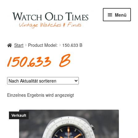
Zur
Zum
Menü
Navigation
Inhalt
springen
springen
Start
Start
Product Model:
150.633 B
150.633 B
Uhren
Ihre Uhr
Einzelnes Ergebnis wird angezeigt
Verkauft
Archiv