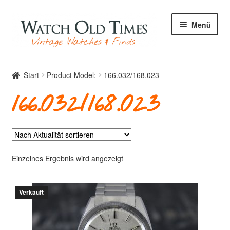
Zur
Zum
Menü
Navigation
Inhalt
springen
springen
Start
Start
Product Model:
166.032/168.023
166.032/168.023
Uhren
Ihre Uhr
Einzelnes Ergebnis wird angezeigt
Verkauft
Archiv