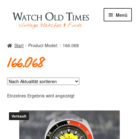
Zur
Zum
Menü
Navigation
Inhalt
springen
springen
Start
Start
Product Model:
166.068
166.068
Uhren
Ihre Uhr
Einzelnes Ergebnis wird angezeigt
Verkauft
Archiv