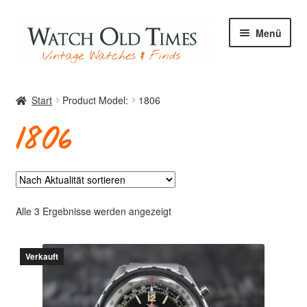
Zur
Zum
Menü
Navigation
Inhalt
springen
springen
Start
Start
Product Model:
1806
1806
Uhren
Ihre Uhr
Nach
Alle 3 Ergebnisse werden angezeigt
Aktualität
sortiert
Verkauft
Archiv