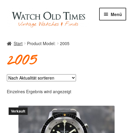
Zur
Zum
Menü
Navigation
Inhalt
springen
springen
Start
Start
Product Model:
2005
2005
Uhren
Ihre Uhr
Einzelnes Ergebnis wird angezeigt
Verkauft
Archiv