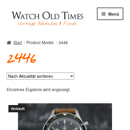
Zur
Zum
Menü
Navigation
Inhalt
springen
springen
Start
Start
Product Model:
2446
2446
Uhren
Ihre Uhr
Einzelnes Ergebnis wird angezeigt
Verkauft
Archiv