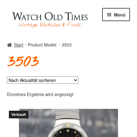
Zur
Zum
Menü
Navigation
Inhalt
springen
springen
Start
Start
Product Model:
3503
3503
Uhren
Ihre Uhr
Einzelnes Ergebnis wird angezeigt
Verkauft
Archiv