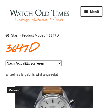
Zur
Zum
Menü
Navigation
Inhalt
springen
springen
Start
Start
Product Model:
3647D
3647D
Uhren
Ihre Uhr
Einzelnes Ergebnis wird angezeigt
Verkauft
Archiv