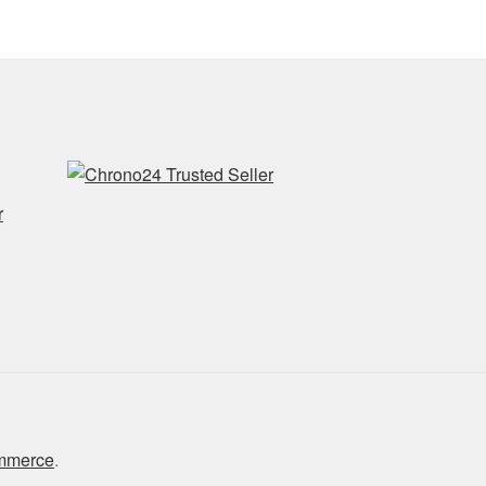
r
ommerce
.