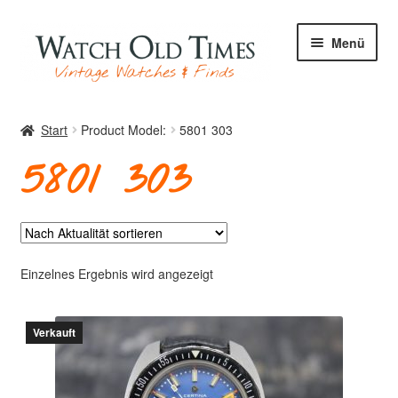
Zur
Zum
Menü
Navigation
Inhalt
springen
springen
Start
Start
Product Model:
5801 303
5801 303
Uhren
Ihre Uhr
Einzelnes Ergebnis wird angezeigt
Verkauft
Archiv