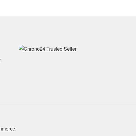
r
ommerce
.