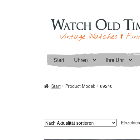
Zur
Zum
Navigation
Inhalt
springen
springen
Start
Uhren
Ihre Uhr
Start
Product Model:
69240
Einzelnes