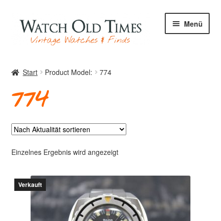
Zur
Zum
Menü
Navigation
Inhalt
springen
springen
Start
Start
Product Model:
774
774
Uhren
Ihre Uhr
Einzelnes Ergebnis wird angezeigt
Verkauft
Archiv