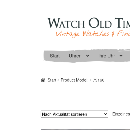
Zur
Zum
Navigation
Inhalt
springen
springen
Start
Uhren
Ihre Uhr
Start
Product Model:
79160
Einzelnes