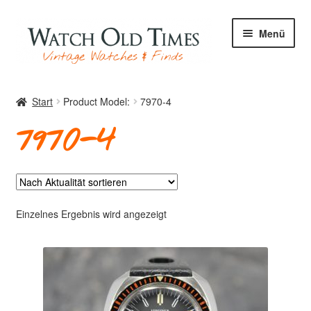
Zur
Zum
Menü
Navigation
Inhalt
springen
springen
Start
Start
Product Model:
7970-4
7970-4
Uhren
Ihre Uhr
Einzelnes Ergebnis wird angezeigt
Archiv