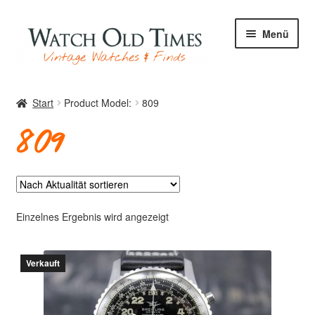
Zur
Zum
Menü
Navigation
Inhalt
springen
springen
Start
Start
Product Model:
809
809
Uhren
Ihre Uhr
Einzelnes Ergebnis wird angezeigt
Verkauft
Archiv