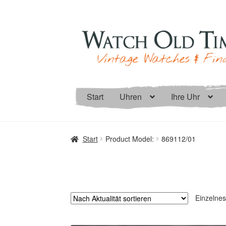
Zur
Zum
Navigation
Inhalt
springen
springen
Start
Uhren
Ihre Uhr
Start
Product Model:
869112/01
Einzelnes