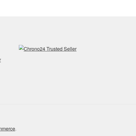
r
ommerce
.