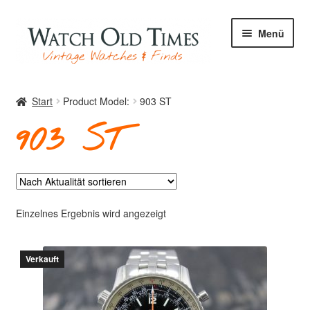
Zur
Zum
Menü
Navigation
Inhalt
springen
springen
Start
Start
Product Model:
903 ST
903 ST
Uhren
Ihre Uhr
Einzelnes Ergebnis wird angezeigt
Verkauft
Archiv