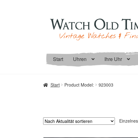
Zur
Zum
Navigation
Inhalt
springen
springen
Start
Uhren
Ihre Uhr
Start
Product Model:
923003
Einzelnes