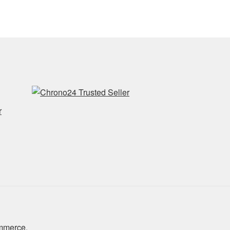
r
ommerce
.