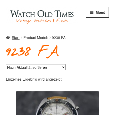
Zur
Zum
Menü
Navigation
Inhalt
springen
springen
Start
Start
Product Model:
9238 FA
9238 FA
Uhren
Ihre Uhr
Einzelnes Ergebnis wird angezeigt
Archiv