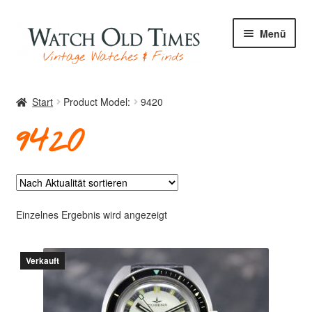
Zur
Zum
Menü
Navigation
Inhalt
springen
springen
Start
Start
Product Model:
9420
9420
Uhren
Ihre Uhr
Einzelnes Ergebnis wird angezeigt
Verkauft
Archiv