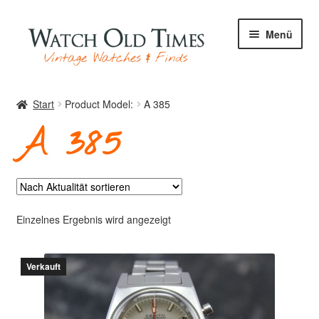
Zur
Zum
Menü
Navigation
Inhalt
springen
springen
Start
Start
Product Model:
A 385
A 385
Uhren
Ihre Uhr
Einzelnes Ergebnis wird angezeigt
Verkauft
Archiv