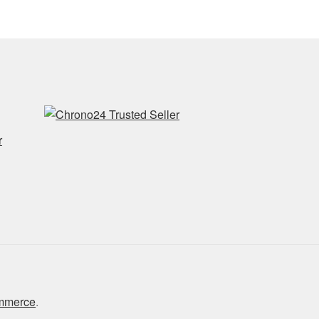
r
ommerce
.