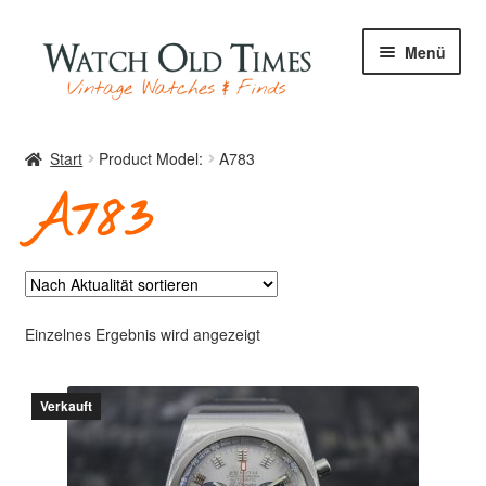
Zur
Zum
Menü
Navigation
Inhalt
springen
springen
Start
Start
Product Model:
A783
A783
Uhren
Ihre Uhr
Einzelnes Ergebnis wird angezeigt
Verkauft
Archiv