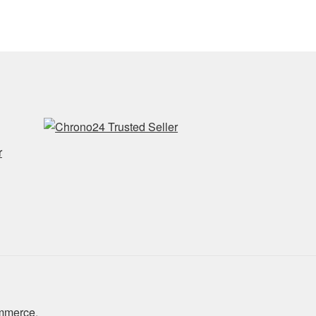
r
ommerce
.