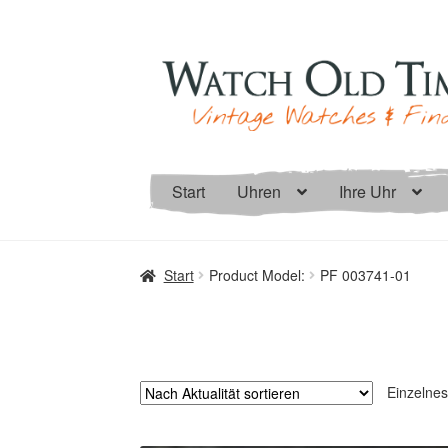
Zur
Zum
Navigation
Inhalt
springen
springen
Start
Uhren
Ihre Uhr
Start
Product Model:
PF 003741-01
Einzelnes