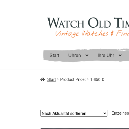
Zur
Zum
Navigation
Inhalt
springen
springen
Start
Uhren
Ihre Uhr
Start
Product Price:
1.650 €
Einzelnes