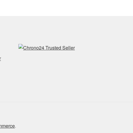
r
ommerce
.