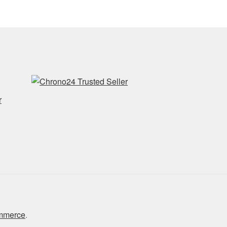
r
ommerce
.