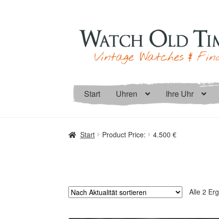
Zur
Zum
Navigation
Inhalt
springen
springen
Start
Uhren
Ihre Uhr
Start
Product Price:
4.500 €
Alle 2 Er