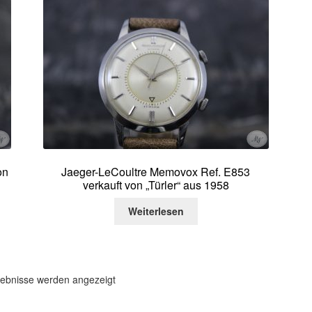
on
Jaeger-LeCoultre Memovox Ref. E853
verkauft von „Türler“ aus 1958
Weiterlesen
Nach
gebnisse werden angezeigt
Aktualität
sortiert