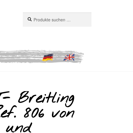
Suchen
Suchen
nach:
 Breitling
ef. 806 von
x und