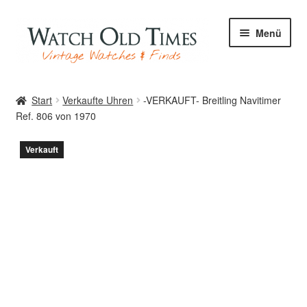
Zur
Zum
Menü
Navigation
Inhalt
springen
springen
Start
Start
Verkaufte Uhren
-VERKAUFT- Breitling Navitimer
Ref. 806 von 1970
Uhren
Verkauft
Ihre Uhr
Archiv