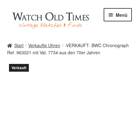
Zur
Zum
Menü
Navigation
Inhalt
springen
springen
Start
Start
Verkaufte Uhren
-VERKAUFT- BWC Chronograph
Ref. 963021 mit Val. 7734 aus den 70er Jahren
Uhren
Verkauft
Ihre Uhr
Archiv