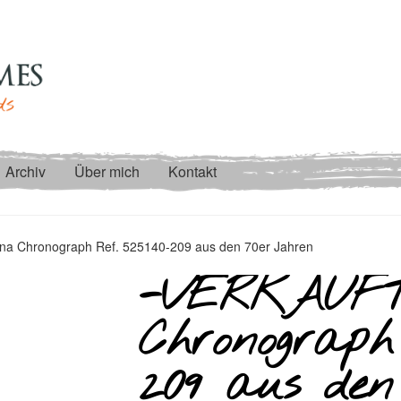
Archiv
Über mich
Kontakt
a Chronograph Ref. 525140-209 aus den 70er Jahren
-VERKAUFT
Chronograph
209 aus den