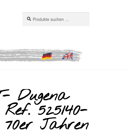
Suchen
Suchen
nach:
- Dugena
 Ref. 525140-
 70er Jahren