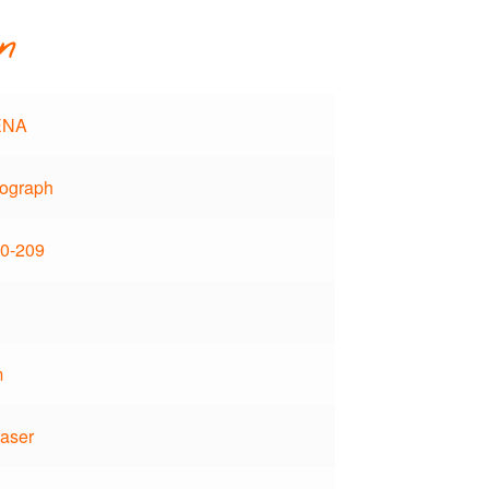
n
ENA
ograph
0-209
m
faser