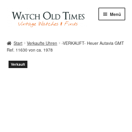
Zur
Zum
Menü
Navigation
Inhalt
springen
springen
Start
Start
Verkaufte Uhren
-VERKAUFT- Heuer Autavia GMT
Ref. 11630 von ca. 1978
Uhren
Verkauft
Ihre Uhr
Archiv