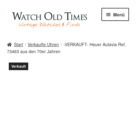
Zur
Zum
Menü
Navigation
Inhalt
springen
springen
Start
Start
Verkaufte Uhren
-VERKAUFT- Heuer Autavia Ref.
73463 aus den 70er Jahren
Uhren
Verkauft
Ihre Uhr
Archiv