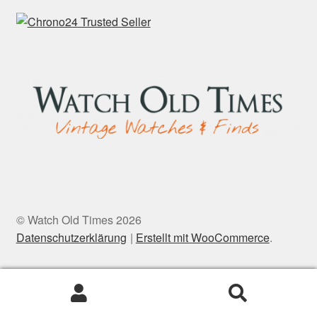
© Watch Old Times 2026
Datenschutzerklärung
Erstellt mit WooCommerce
.
Suchen
Suchen
nach: