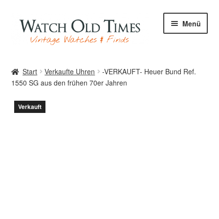
Zur
Zum
Menü
Navigation
Inhalt
springen
springen
Start
Start
Verkaufte Uhren
-VERKAUFT- Heuer Bund Ref.
1550 SG aus den frühen 70er Jahren
Uhren
Verkauft
Ihre Uhr
Archiv