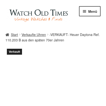
Zur
Zum
Menü
Navigation
Inhalt
springen
springen
Start
Start
Verkaufte Uhren
-VERKAUFT- Heuer Daytona Ref.
110.203 B aus den späten 70er Jahren
Uhren
Verkauft
Ihre Uhr
Archiv