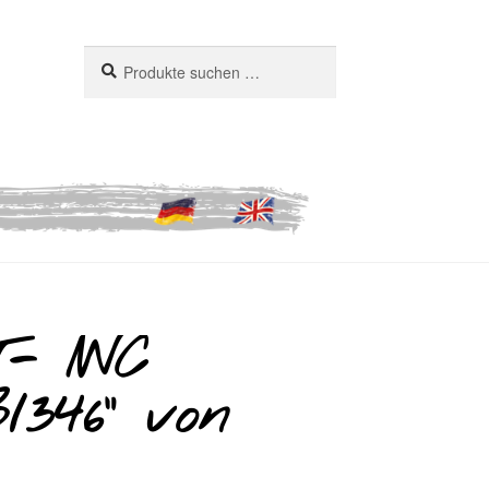
Suchen
Suchen
nach:
- IWC
/346“ von