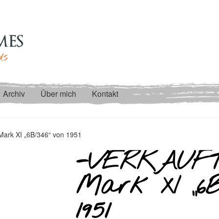
Archiv
Über mich
Kontakt
ark XI „6B/346“ von 1951
-VERKAUFT
Mark XI „6B
1951